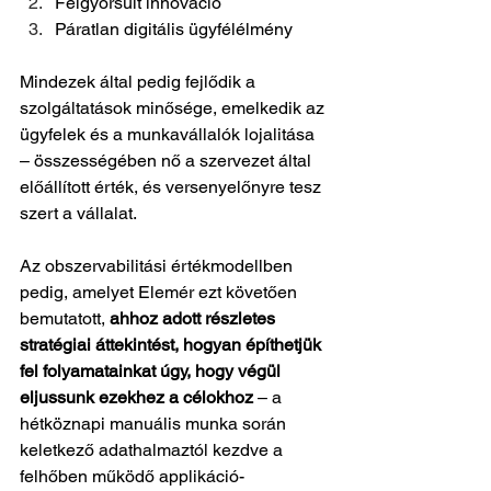
Felgyorsult innováció
Páratlan digitális ügyfélélmény
Mindezek által pedig fejlődik a 
szolgáltatások minősége, emelkedik az 
ügyfelek és a munkavállalók lojalitása 
– összességében nő a szervezet által 
előállított érték, és versenyelőnyre tesz 
szert a vállalat.
Az obszervabilitási értékmodellben 
pedig, amelyet Elemér ezt követően 
bemutatott,
 ahhoz adott részletes 
stratégiai áttekintést, hogyan építhetjük 
fel folyamatainkat úgy, hogy végül 
eljussunk ezekhez a célokhoz
 – a 
hétköznapi manuális munka során 
keletkező adathalmaztól kezdve a 
felhőben működő applikáció-