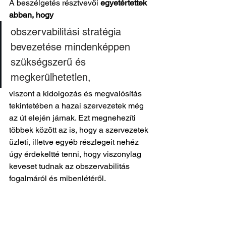
A beszélgetés résztvevői 
egyetértettek 
abban, hogy
obszervabilitási stratégia 
bevezetése mindenképpen 
szükségszerű és 
megkerülhetetlen, 
viszont a kidolgozás és megvalósítás 
tekintetében a hazai szervezetek még 
az út elején járnak. Ezt megnehezíti 
többek között az is, hogy a szervezetek 
üzleti, illetve egyéb részlegeit nehéz 
úgy érdekeltté tenni, hogy viszonylag 
keveset tudnak az obszervabilitás 
fogalmáról és mibenlétéről.