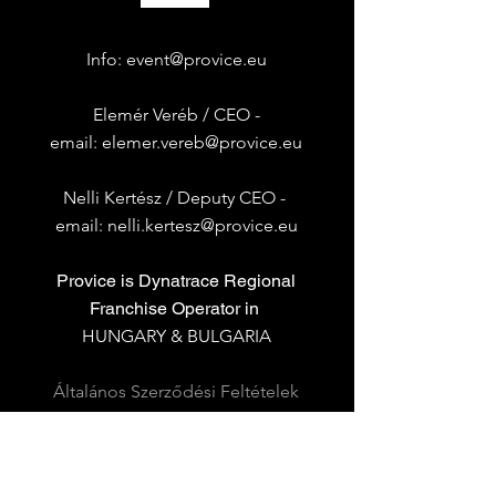
Info:
event@provice.eu
Elemér Veréb / CEO -
email:
elemer.vereb@provice.eu
Nelli Kertész /
Deputy CEO -
email:
nelli.kertesz@provice.eu
Provice is Dynatrace Regional
Franchise Operator in
HUNGARY &
BULGARIA
Általános Szerződési Feltételek
|
Adatkezelési Tájékoztató
Terms & Conditions
|
Privacy Policy