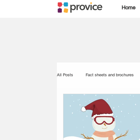
Home
All Posts
Fact sheets and brochures
Log4Shell
Akamas
Observa