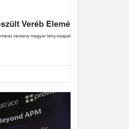
szült Veréb Elemérrel
ámára) verseny magyar lány-csapatát.