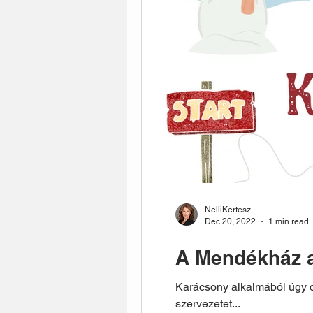
NelliKertesz
Dec 20, 2022
1 min read
A Mendékház a
Karácsony alkalmából úgy d
szervezetet...