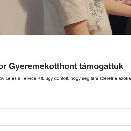
or Gyeremekotthont támogattuk
vice és a Telvice Kft. úgy döntött, hogy segíteni szeretné azok