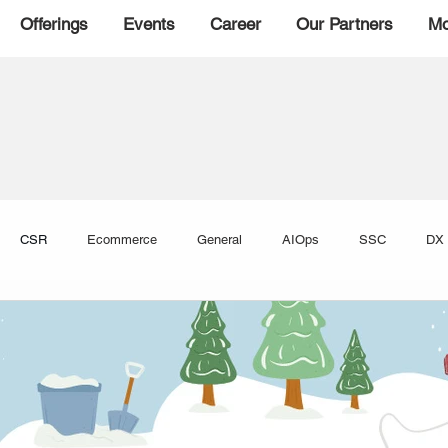
Offerings
Events
Career
Our Partners
Mo
CSR
Ecommerce
General
AIOps
SSC
DX
bility