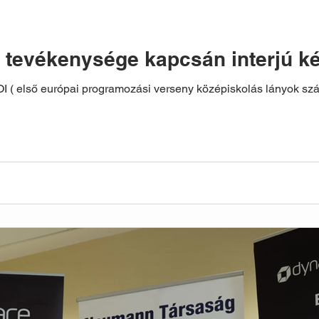
 tevékenysége kapcsán interjú ké
I ( első európai programozási verseny középiskolás lányok sz