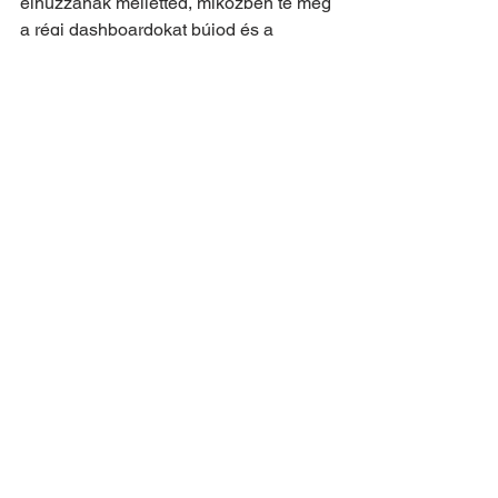
elhúzzanak melletted, miközben te még 
a régi dashboardokat bújod és a 
logokat silózod! Hozd el az 
üzemeltetési és üzleti döntéshozó 
kollégákat is, és építsük fel együtt a 
jövőbiztos IT-infrastruktúrádat.
REGISZTRÁLJ MOST!
Observability
obszervabilitás
#Dynatrace
#AI
OH2026
F1
General
AIOps
Observability