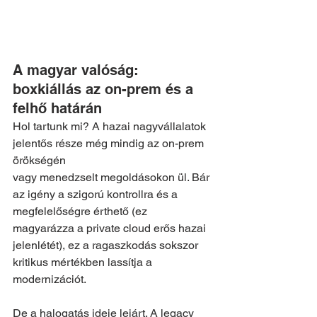
A magyar valóság: 
boxkiállás az on-prem és a 
felhő határán
Hol tartunk mi? A hazai nagyvállalatok 
jelentős része még mindig az on-prem 
örökségén 
vagy menedzselt megoldásokon ül. Bár 
az igény a szigorú kontrollra és a 
megfelelőségre érthető (ez 
magyarázza a private cloud erős hazai 
jelenlétét), ez a ragaszkodás sokszor 
kritikus mértékben lassítja a 
modernizációt.
De a halogatás ideje lejárt. A legacy 