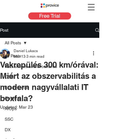
Free Trial
Post
All Posts
Daniel Lukacs
All Posts
Mar 13
3 min read
Vakrepülés 300 km/órával:
Fact sheets and brochures
Miért az obszervabilitás a
CSR
modern nagyvállalati IT
Ecommerce
boxfala?
General
Updated:
Mar 23
AIOps
SSC
DX