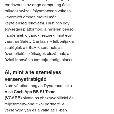
rendszerek, az edge computing és a 
mikroszervizek folyamatosan változó 
keverékét emberi erővel már 
képtelenség lekövetni. Ha nincs egy 
egységes platformod, a hirtelen beeső 
incidensek olyanok lesznek, mint egy 
váratlan Safety Car fázis – felborítják a 
stratégiát, az SLA-k sérülnek, az 
üzemeltetési költségek elszállnak, az 
üzleti innováció tempója pedig lelassul.
AI, mint a te személyes 
versenystratégád
Nem véletlen, hogy a Dynatrace lett a 
Visa Cash App RB F1 Team 
(VCARB)
 hivatalos obszervabilitási és 
teljesítmény-analitikai partnere. A 
versenypályán és a vállalati IT-ben 