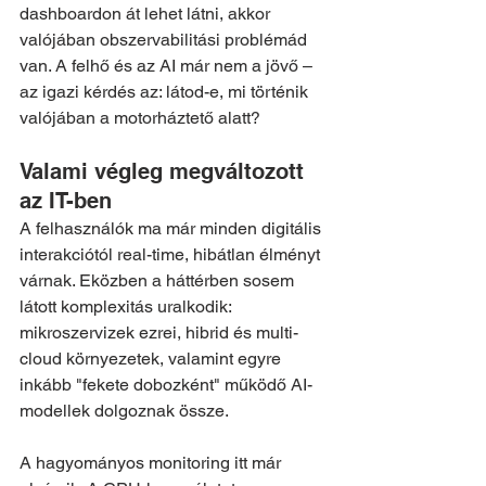
dashboardon át lehet látni, akkor 
valójában obszervabilitási problémád 
van. A felhő és az AI már nem a jövő – 
az igazi kérdés az: látod-e, mi történik 
valójában a motorháztető alatt?
Valami végleg megváltozott 
az IT-ben
A felhasználók ma már minden digitális 
interakciótól real-time, hibátlan élményt 
várnak. Eközben a háttérben sosem 
látott komplexitás uralkodik: 
mikroszervizek ezrei, hibrid és multi-
cloud környezetek, valamint egyre 
inkább "fekete dobozként" működő AI-
modellek dolgoznak össze.
A hagyományos monitoring itt már 