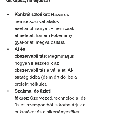
Mit kapsz, ha eljössz?
Konkrét sztorikat:
 Hazai és 
nemzetközi vállalatok 
esettanulmányait – nem csak 
elméletet, hanem kőkemény 
gyakorlati megvalósítást.
AI és 
obszervabilitás:
 Megmutatjuk, 
hogyan illeszkedik az 
obszervabilitás a vállalati AI-
stratégiádba (és miért dől be a 
projekt nélküle).
Szakmai és üzleti 
fókusz:
 Szervezeti, technológiai és 
üzleti szempontból is körbejárjuk a 
buktatókat és a sikertényezőket.