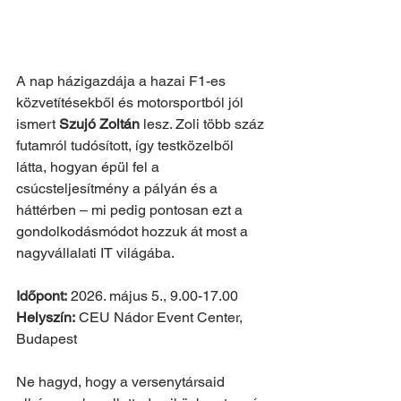
A nap házigazdája a hazai F1-es 
közvetítésekből és motorsportból jól 
ismert 
Szujó Zoltán
 lesz. Zoli több száz 
futamról tudósított, így testközelből 
látta, hogyan épül fel a 
csúcsteljesítmény a pályán és a 
háttérben – mi pedig pontosan ezt a 
gondolkodásmódot hozzuk át most a 
nagyvállalati IT világába.
Időpont:
 2026. május 5., 9.00-17.00
Helyszín:
 CEU Nádor Event Center, 
Budapest
Ne hagyd, hogy a versenytársaid 