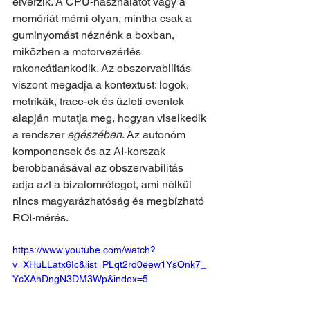
elvérzik. A CPU-használatot vagy a 
memóriát mérni olyan, mintha csak a 
guminyomást néznénk a boxban, 
miközben a motorvezérlés 
rakoncátlankodik. Az obszervabilitás 
viszont megadja a kontextust: logok, 
metrikák, trace-ek és üzleti eventek 
alapján mutatja meg, hogyan viselkedik 
a rendszer 
egészében
. Az autonóm 
komponensek és az AI-korszak 
berobbanásával az obszervabilitás 
adja azt a bizalomréteget, ami nélkül 
nincs magyarázhatóság és megbízható 
ROI-mérés.
https://www.youtube.com/watch?
v=XHuLLatx6Ic&list=PLqt2rd0eew1YsOnk7_
YcXAhDngN3DM3Wp&index=5