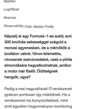
AppSec
Log4Shell
Akamas
Observability
Fotó: Adobe Firefly
Képzelj el egy Formula–1-es autót, ami 
300 km/órás sebességgel száguld a 
monzai egyenesben, de a mérnökök a 
boxfalon vakok.
Nincs telemetria, 
nincsenek szenzoradatok, csak a pilóta 
elmondására hagyatkozhatnak, amikor 
a motor már füstöl. Őrültségnek 
hangzik, ugye?
Pedig a mai nagyvállalati IT-rendszerek 
gyakran pontosan így működnek. Ha a 
rendszereid ma bonyolultabbak, mint 
amit egyetlen hagyományos monitoring 