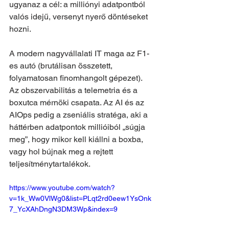
ugyanaz a cél: a milliónyi adatpontból 
valós idejű, versenyt nyerő döntéseket 
hozni.
A modern nagyvállalati IT maga az F1-
es autó (brutálisan összetett, 
folyamatosan finomhangolt gépezet). 
Az obszervabilitás a telemetria és a 
boxutca mérnöki csapata. Az AI és az 
AIOps pedig a zseniális stratéga, aki a 
háttérben adatpontok millióiból „súgja 
meg”, hogy mikor kell kiállni a boxba, 
vagy hol bújnak meg a rejtett 
teljesítménytartalékok.
https://www.youtube.com/watch?
v=1k_Ww0VlWg0&list=PLqt2rd0eew1YsOnk
7_YcXAhDngN3DM3Wp&index=9