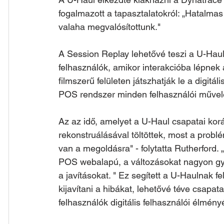
fogalmazott a tapasztalatokról: „Hatalmas
valaha megvalósítottunk."
A Session Replay lehetővé teszi a U-Haul
felhasználók, amikor interakcióba lépnek 
filmszerű felületen játszhatják le a digitá
POS rendszer minden felhasználói művel
Az az idő, amelyet a U-Haul csapatai ko
rekonstruálásával töltöttek, most a probl
van a megoldásra" - folytatta Rutherford
POS webalapú, a változásokat nagyon gyo
a javításokat. " Ez segített a U-Haulnak fe
kijavítani a hibákat, lehetővé téve csapa
felhasználók digitális felhasználói élményé