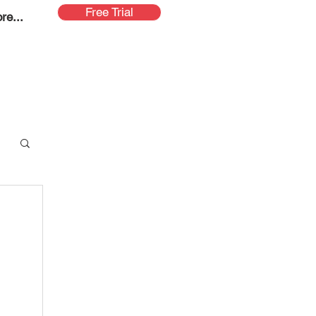
Free Trial
re...