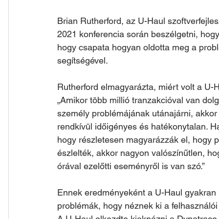
Brian Rutherford, az U-Haul szoftverfejles
2021 konferencia során beszélgetni, hogy
hogy csapata hogyan oldotta meg a probl
segítségével. 
Rutherford elmagyarázta, miért volt a U-
„Amikor több millió tranzakcióval van dol
személy problémájának utánajárni, akkor 
rendkívül időigényes és hatékonytalan. H
hogy részletesen magyarázzák el, hogy po
észlelték, akkor nagyon valószínűtlen, h
órával ezelőtti eseményről is van szó.”
Ennek eredményeként a U-Haul gyakran k
problémák, hogy néznek ki a felhasználói 
A U-Haul elkezdte kiaknázni a Dynatrace 