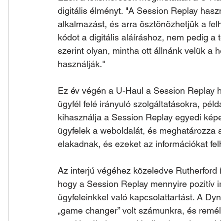
digitális élményt. "A Session Replay hasz
alkalmazást, és arra ösztönözhetjük a fe
kódot a digitális aláíráshoz, nem pedig a t
szerint olyan, mintha ott állnánk velük a
használják."
Ez év végén a U-Haul a Session Replay ha
ügyfél felé irányuló szolgáltatásokra, péld
kihasználja a Session Replay egyedi képe
ügyfelek a weboldalát, és meghatározza az
elakadnak, és ezeket az információkat felh
Az interjú végéhez közeledve Rutherford 
hogy a Session Replay mennyire pozitív i
ügyfeleinkkel való kapcsolattartást. A Dy
„game changer” volt számunkra, és remél