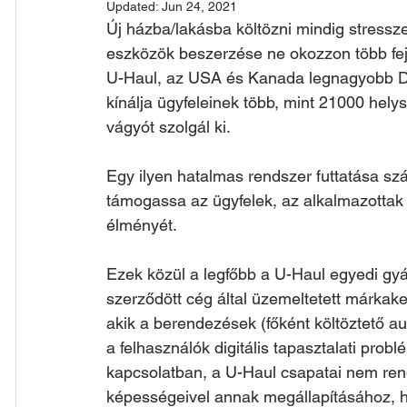
Updated:
Jun 24, 2021
Új házba/lakásba költözni mindig stressze
eszközök beszerzése ne okozzon több fej
U-Haul, az USA és Kanada legnagyobb DIY
kínálja ügyfeleinek több, mint 21000 helys
vágyót szolgál ki. 
Egy ilyen hatalmas rendszer futtatása sz
támogassa az ügyfelek, az alkalmazottak 
élményét.
Ezek közül a legfőbb a U-Haul egyedi gyá
szerződött cég által üzemeltetett márkak
akik a berendezések (főként költöztető a
a felhasználók digitális tapasztalati pro
kapcsolatban, a U-Haul csapatai nem rend
képességeivel annak megállapításához, h