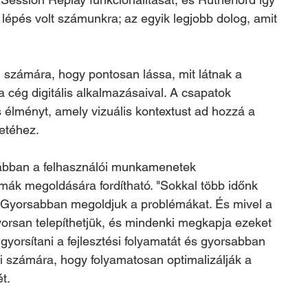
 lépés volt számunkra; az egyik legjobb dolog, amit 
 számára, hogy pontosan lássa, mit látnak a 
a cég digitális alkalmazásaival. A csapatok 
lis élményt, amely vizuális kontextust ad hozzá a 
etéhez.
rábban a felhasználói munkamenetek 
émák megoldására fordítható. "Sokkal több időnk 
. „Gyorsabban megoldjuk a problémákat. És mivel a 
rsan telepíthetjük, és mindenki megkapja ezeket 
lgyorsítani a fejlesztési folyamatát és gyorsabban 
tai számára, hogy folyamatosan optimalizálják a 
t.