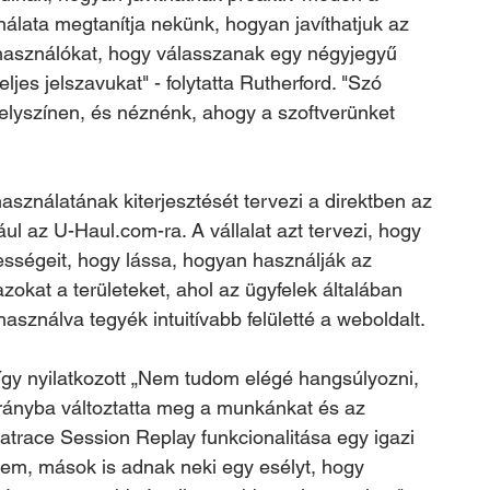
nálata megtanítja nekünk, hogyan javíthatjuk az 
lhasználókat, hogy válasszanak egy négyjegyű 
eljes jelszavukat" - folytatta Rutherford. "Szó 
 helyszínen, és néznénk, ahogy a szoftverünket 
sználatának kiterjesztését tervezi a direktben az 
ául az U-Haul.com-ra. A vállalat azt tervezi, hogy 
sségeit, hogy lássa, hogyan használják az 
okat a területeket, ahol az ügyfelek általában 
asználva tegyék intuitívabb felületté a weboldalt. 
így nyilatkozott „Nem tudom elégé hangsúlyozni, 
rányba változtatta meg a munkánkat és az 
natrace Session Replay funkcionalitása egy igazi 
em, mások is adnak neki egy esélyt, hogy 