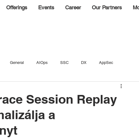
Offerings
Events
Career
Our Partners
Mo
General
AIOps
SSC
DX
AppSec
race Session Replay
alizálja a
nyt