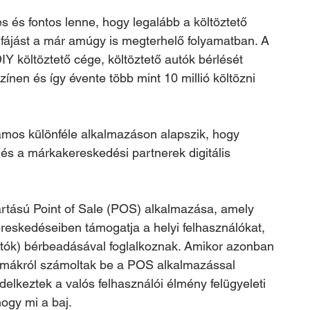
s és fontos lenne, hogy legalább a költöztető 
fájást a már amúgy is megterhelő folyamatban. A 
 költöztető cége, költöztető autók bérlését 
zínen és így évente több mint 10 millió költözni 
ámos különféle alkalmazáson alapszik, hogy 
és a márkakereskedési partnerek digitális 
rtású Point of Sale (POS) alkalmazása, amely 
ereskedéseiben támogatja a helyi felhasználókat, 
utók) bérbeadásával foglalkoznak. Amikor azonban 
blémákról számoltak be a POS alkalmazással 
elkeztek a valós felhasználói élmény felügyeleti 
ogy mi a baj.