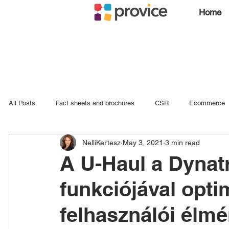
Home
All Posts
Fact sheets and brochures
CSR
Ecommerce
NelliKertesz
May 3, 2021
3 min read
Log4Shell
Akamas
Observability
A U-Haul a Dynat
funkciójával optim
felhasználói élmé