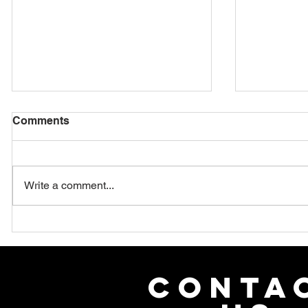
Comments
Write a comment...
Az obszervabilitási
Hogyan v
stratégia megkerülhetetlen
obszervab
– Visszatekintés az OH2025
válságst
vezetői blokkjára
CONTA