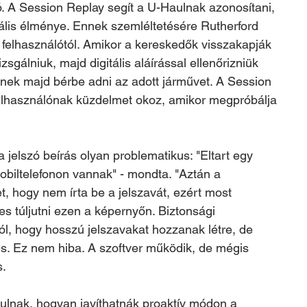
ó. A Session Replay segít a U-Haulnak azonosítani, 
tális élménye. Ennek szemléltetésére Rutherford 
elhasználótól. Amikor a kereskedők visszakapják 
zsgálniuk, majd digitális aláírással ellenőrizniük 
lnek majd bérbe adni az adott járművet. A Session 
felhasználónak küzdelmet okoz, amikor megpróbálja 
a jelszó beírás olyan problematikus: "Eltart egy 
mobiltelefonon vannak" - mondta. "Aztán a 
t, hogy nem írta be a jelszavát, ezért most 
s túljutni ezen a képernyőn. Biztonsági 
ól, hogy hosszú jelszavakat hozzanak létre, de 
. Ez nem hiba. A szoftver működik, de mégis 
. 
lnak, hogyan javíthatnák proaktív módon a 