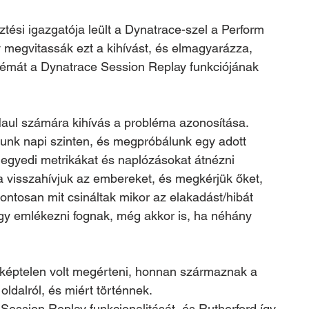
ztési igazgatója leült a Dynatrace-szel a Perform 
 megvitassák ezt a kihívást, és elmagyarázza, 
émát a Dynatrace Session Replay funkciójának 
Haul számára kihívás a probléma azonosítása. 
gunk napi szinten, és megpróbálunk egy adott 
egyedi metrikákat és naplózásokat átnézni 
a visszahívjuk az embereket, és megkérjük őket, 
ntosan mit csináltak mikor az elakadást/hibát 
ogy emlékezni fognak, még akkor is, ha néhány 
éptelen volt megérteni, honnan származnak a 
oldalról, és miért történnek.
Session Replay funkcionalitását, és Rutherford így 