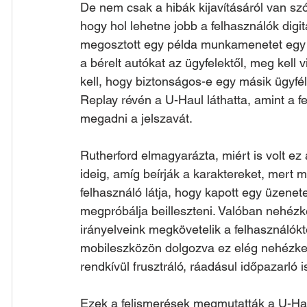
De nem csak a hibák kijavításáról van sz
hogy hol lehetne jobb a felhasználók digi
megosztott egy példa munkamenetet egy f
a bérelt autókat az ügyfelektől, meg kell vi
kell, hogy biztonságos-e egy másik ügyfé
Replay révén a U-Haul láthatta, amint a 
megadni a jelszavát.
Rutherford elmagyarázta, miért is volt ez 
ideig, amíg beírják a karaktereket, mert 
felhasználó látja, hogy kapott egy üzenete
megpróbálja beilleszteni. Valóban nehézke
irányelveink megkövetelik a felhasználókt
mobileszközön dolgozva ez elég nehézkes
rendkívül frusztráló, ráadásul időpazarló is
Ezek a felismerések megmutatták a U-Hau