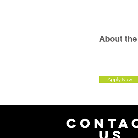
About th
Apply Now
CONTA
US