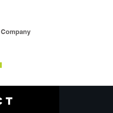
e Company
CT