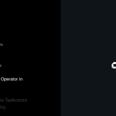
eu
-
u
 Operator in
si Tájékoztató
licy