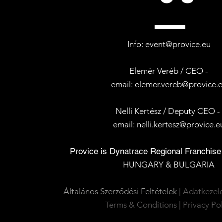
Info:
event@provice.eu
Elemér Veréb / CEO -
email:
elemer.vereb@provice.
Nelli Kertész /
Deputy CEO 
email:
nelli.kertesz@provice.e
Provice is Dynatrace Regional Franchise
HUNGARY &
BULGARIA
Általános Szerződési Feltételek
|
Adatkezelé
Terms & Conditions
|
Privacy Po