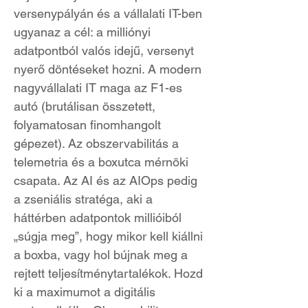
versenypályán és a vállalati IT-ben
ugyanaz a cél: a milliónyi
adatpontból valós idejű, versenyt
nyerő döntéseket hozni. A modern
nagyvállalati IT maga az F1-es
autó (brutálisan összetett,
folyamatosan finomhangolt
gépezet). Az obszervabilitás a
telemetria és a boxutca mérnöki
csapata. Az AI és az AIOps pedig
a zseniális stratéga, aki a
háttérben adatpontok millióiból
„súgja meg”, hogy mikor kell kiállni
a boxba, vagy hol bújnak meg a
rejtett teljesítménytartalékok. Hozd
ki a maximumot a digitális