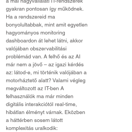
a mai nagyvállalati IT-rendszerek
gyakran pontosan így működnek.
Ha a rendszereid ma
bonyolultabbak, mint amit egyetlen
hagyományos monitoring
dashboardon át lehet látni, akkor
valójában obszervabilitási
problémád van. A felhő és az AI
már nem a jövő – az igazi kérdés
az: látod-e, mi történik valójában a
motorháztető alatt? Valami végleg
megváltozott az IT-ben A
felhasználók ma már minden
digitális interakciótól real-time,
hibátlan élményt várnak. Eközben
a háttérben sosem látott
komplexitás uralkodik: