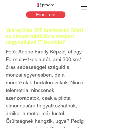
Free Trial
Vakrepülés 300 km/órával: Miért
az obszervabilitás a modern
nagyvállalati IT boxfala?
Fotó: Adobe Firefly Képzelj el egy
Formula–1-es autót, ami 300 km/
órás sebességgel száguld a
monzai egyenesben, de a
mérnökök a boxfalon vakok. Nincs
telemetria, nincsenek
szenzoradatok, csak a pilóta
elmondására hagyatkozhatnak,
amikor a motor már füstöl.
Őrültségnek hangzik, ugye? Pedig