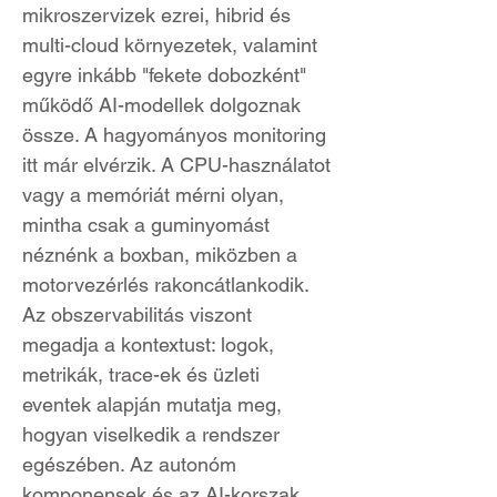
mikroszervizek ezrei, hibrid és
multi-cloud környezetek, valamint
egyre inkább "fekete dobozként"
működő AI-modellek dolgoznak
össze. A hagyományos monitoring
itt már elvérzik. A CPU-használatot
vagy a memóriát mérni olyan,
mintha csak a guminyomást
néznénk a boxban, miközben a
motorvezérlés rakoncátlankodik.
Az obszervabilitás viszont
megadja a kontextust: logok,
metrikák, trace-ek és üzleti
eventek alapján mutatja meg,
hogyan viselkedik a rendszer
egészében. Az autonóm
komponensek és az AI-korszak