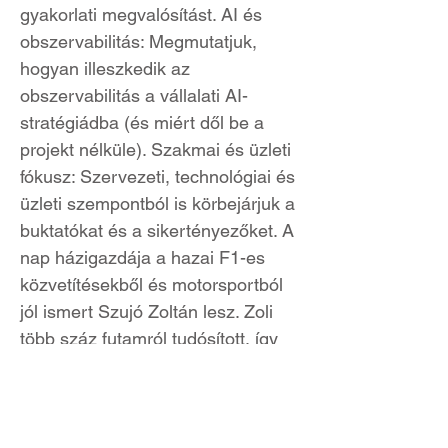
gyakorlati megvalósítást. AI és
obszervabilitás: Megmutatjuk,
hogyan illeszkedik az
obszervabilitás a vállalati AI-
stratégiádba (és miért dől be a
projekt nélküle). Szakmai és üzleti
fókusz: Szervezeti, technológiai és
üzleti szempontból is körbejárjuk a
buktatókat és a sikertényezőket. A
nap házigazdája a hazai F1-es
közvetítésekből és motorsportból
jól ismert Szujó Zoltán lesz. Zoli
több száz futamról tudósított, így
testközelből látta, hogyan épül fel a
csúcsteljesítmény a pályán és a
háttérben – mi pedig pontosan ezt
a gondolkodásmódot hozzuk át