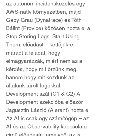
az autonóm incidenskezelés egy
AWS-natív környezetben, majd
Gaby Grau (Dynatrace) és Tóth
Bálint (Provice) közösen hozta el a
Stop Storing Logs. Start Using
Them. előadást – kettőjükre
maradt a feladat, hogy
elmagyarázzák, miért nem az a
kérdés, hogy mit őrzünk meg,
hanem hogy mit kezdünk az
általunk tárolt logokkal.
Development szál (C1 & C2) A
Development szekcióba először
Jagusztin László (Alerant) hozta el
Az AI is csak egy számítógép – az
AI és az Observability kapcsolata
című előadását, amelyből az is