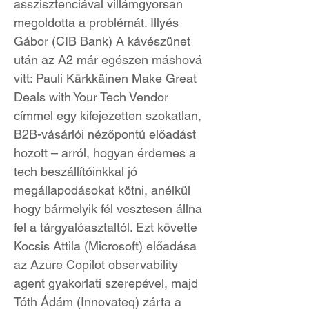
asszisztenciával villámgyorsan
megoldotta a problémát. Illyés
Gábor (CIB Bank) A kávészünet
után az A2 már egészen máshová
vitt: Pauli Kärkkäinen Make Great
Deals with Your Tech Vendor
címmel egy kifejezetten szokatlan,
B2B-vásárlói nézőpontú előadást
hozott – arról, hogyan érdemes a
tech beszállítóinkkal jó
megállapodásokat kötni, anélkül
hogy bármelyik fél vesztesen állna
fel a tárgyalóasztaltól. Ezt követte
Kocsis Attila (Microsoft) előadása
az Azure Copilot observability
agent gyakorlati szerepével, majd
Tóth Ádám (Innovateq) zárta a