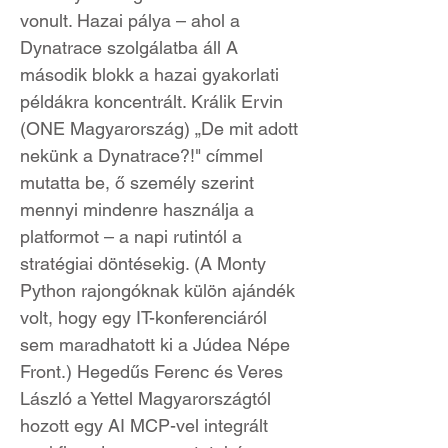
vonult. Hazai pálya – ahol a
Dynatrace szolgálatba áll A
második blokk a hazai gyakorlati
példákra koncentrált. Králik Ervin
(ONE Magyarország) „De mit adott
nekünk a Dynatrace?!" címmel
mutatta be, ő személy szerint
mennyi mindenre használja a
platformot – a napi rutintól a
stratégiai döntésekig. (A Monty
Python rajongóknak külön ajándék
volt, hogy egy IT-konferenciáról
sem maradhatott ki a Júdea Népe
Front.) Hegedűs Ferenc és Veres
László a Yettel Magyarországtól
hozott egy AI MCP-vel integrált