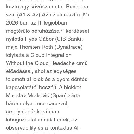
közte egy kávészünettel. Business
szál (A1 & A2) Az üzleti részt a „Mi
2026-ban az IT legjobban
megtérülő beruházása?" kérdéssel
nyitotta Illyés Gábor (CIB Bank),
majd Thorsten Roth (Dynatrace)
folytatta a Cloud Integration
Without the Cloud Headache című
előadással, ahol az egységes
telemetriai jelek és a gyors döntés
kapcsolatáról beszélt. A blokkot
Miroslav Mraković (Span) zárta
három olyan use case-zel,
amelyek bár korábban
kibogozhatatlannak tűntek, az
observability és a kontextus AI-