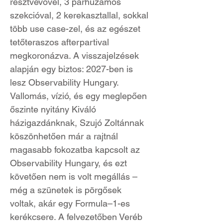
résztvevővel, 3 párhuzamos
szekcióval, 2 kerekasztallal, sokkal
több use case-zel, és az egészet
tetőteraszos afterpartival
megkoronázva. A visszajelzések
alapján egy biztos: 2027-ben is
lesz Observability Hungary.
Vallomás, vízió, és egy meglepően
őszinte nyitány Kiváló
házigazdánknak, Szujó Zoltánnak
köszönhetően már a rajtnál
magasabb fokozatba kapcsolt az
Observability Hungary, és ezt
követően nem is volt megállás –
még a szünetek is pörgősek
voltak, akár egy Formula–1-es
kerékcsere. A felvezetőben Veréb