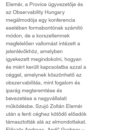
Elemér, a Provice ügyvezetője és
az Observability Hungary
megálmodója egy konferencia
esetében formabontónak számító
módon, de a korszellemnek
megfelelően vallomást intézett a
jelenlévőkhöz, amelyben
igyekezett megindokolni, hogyan
és miért került kapcsolatba azzal a
céggel, amelynek köszönhető az
obszervabilitás, mint fogalom és
iparág megteremtése és
bevezetése a nagyvállalati
működésbe. Szujó Zoltán Elemér
után a fenti céghez kötődő előadók
támasztották alá az elmondottakat.
Először Andreas „Andi" Grabner –