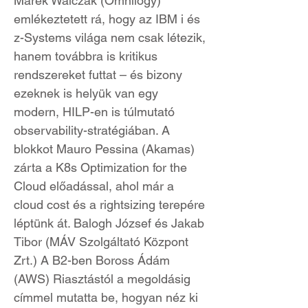
Marek Walczak (Omnilogy)
emlékeztetett rá, hogy az IBM i és
z-Systems világa nem csak létezik,
hanem továbbra is kritikus
rendszereket futtat – és bizony
ezeknek is helyük van egy
modern, HILP-en is túlmutató
observability-stratégiában. A
blokkot Mauro Pessina (Akamas)
zárta a K8s Optimization for the
Cloud előadással, ahol már a
cloud cost és a rightsizing terepére
léptünk át. Balogh József és Jakab
Tibor (MÁV Szolgáltató Központ
Zrt.) A B2-ben Boross Ádám
(AWS) Riasztástól a megoldásig
címmel mutatta be, hogyan néz ki