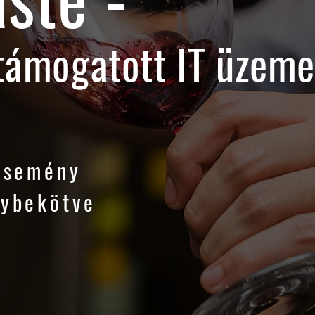
támogatott IT üzemel
 esemény
gybekötve