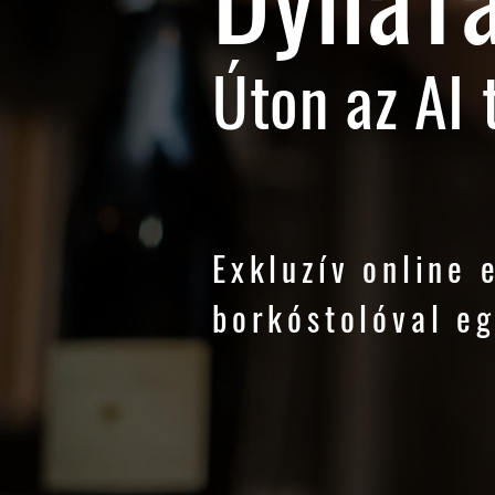
Úton az AI 
Exkluzív online
borkóstolóval e