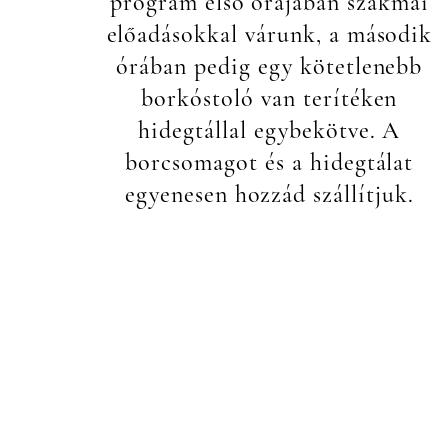
program első órájában szakmai
előadásokkal várunk, a második
órában pedig egy kötetlenebb
borkóstoló van terítéken
hidegtállal egybekötve. A
borcsomagot és a hidegtálat
egyenesen hozzád szállítjuk.