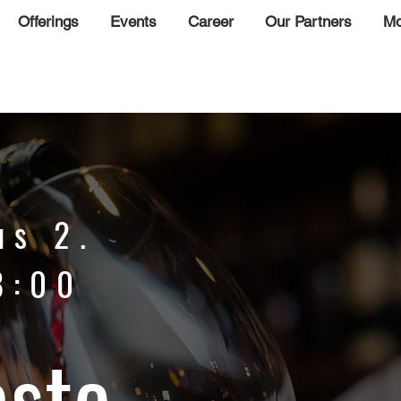
Offerings
Events
Career
Our Partners
Mo
us 2.
8:00
ste -