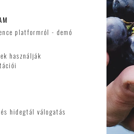
RAM
gence platformról - demó
lek használják
tációi
 és hidegtál válogatás