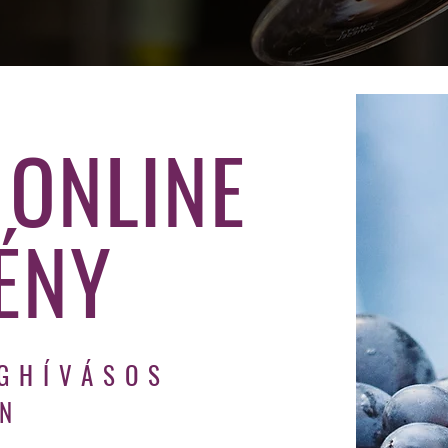
 ONLINE
ÉNY
GHÍVÁSOS
N