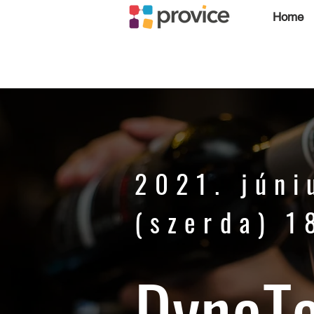
Home
2021. júni
(szerda) 1
DynaTa