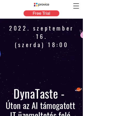
Free Trial
2022. szeptember
16.
(szerda) 18:00
DynaTaste -
Úton az AI támogatott
IT üzemeltetés felé