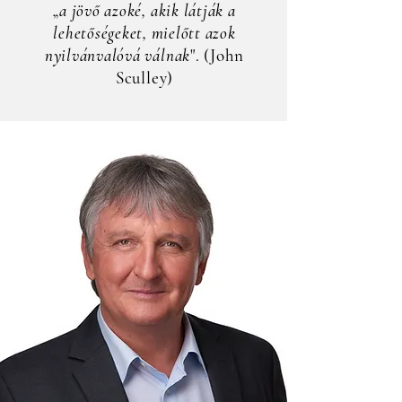
„
a jövő azoké, akik látják a
lehetőségeket, mielőtt azok
nyilvánvalóvá válnak
". (John
Sculley)