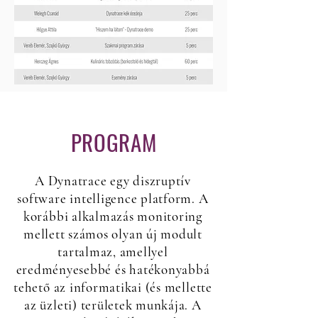
PROGRAM
A Dynatrace egy diszruptív
software intelligence platform. A
korábbi alkalmazás monitoring
mellett számos olyan új modult
tartalmaz, amellyel
eredményesebbé és hatékonyabbá
tehető az informatikai (és mellette
az üzleti) területek munkája. A