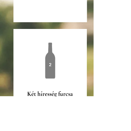
Két híresség furcsa
találkozása, amely
hamarosan egy manóban
fog készülni.