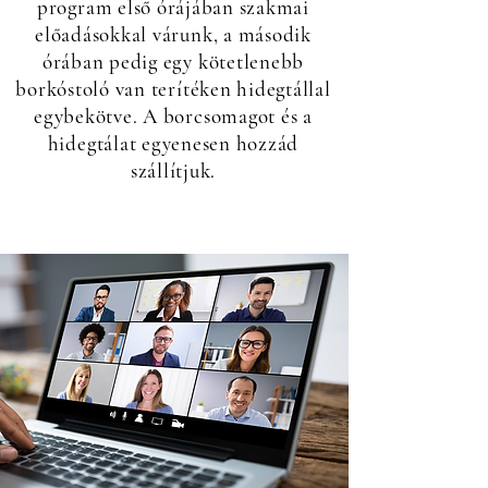
program első órájában szakmai
előadásokkal várunk, a második
órában pedig egy kötetlenebb
borkóstoló van terítéken hidegtállal
egybekötve. A borcsomagot és a
hidegtálat egyenesen hozzád
szállítjuk.