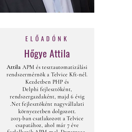
ELŐADÓNK
Hőgye Attila
Attila
APM és tesztautomatizálási
rendszermérnök a Telvice Kft-nél.
Kezdetben PHP és
Delphi
fejlesztőként,
rendszergazdaként, majd 6 évig
.Net fejlesztőként nagyvállalati
környezetben dolgozott.
2013-ban csatlakozott a Telvice
csapatához, ahol már 7 éve
foglalkozik APM-mel, Dynatrace-