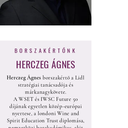
BORSZAKÉRTŐNK
HERCZEG ÁGNES
Herczeg Ágnes
borszakértő a Lidl
stratégiai tanácsadója és
márkanagykövete.
A WSET és IWSC Future 50
díjának egyetlen közép-európai
nyertese, a londoni Wine and
Spirit Education Trust diplomása,
nemzetközi borakadémikus, akit