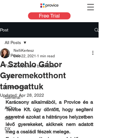
Free Trial
Post
All Posts
NelliKertesz
All Posts
Dec 22, 2021
1 min read
A Sztehlo Gábor
Fact sheets and brochures
Gyeremekotthont
CSR
támogattuk
Ecommerce
Updated:
Apr 28, 2022
General
Karácsony alkalmából, a Provice és a 
AIOps
Telvice Kft. úgy döntött, hogy segíteni 
szeretné azokat a hátrányos helyzetben 
SSC
lévő gyerekeket, akiknek nem adatott 
DX
meg a családi fészek melege.