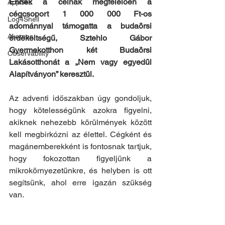
Ennek a célnak megfelelően a 
AppSec
cégcsoport 1 000 000 Ft-os 
Log4Shell
adománnyal támogatta a budaörsi 
Akamas
érdekeltségű, Sztehlo Gábor 
Gyermekotthon két Budaörsi 
Observability
Lakásotthonát a „Nem vagy egyedül 
Alapítványon” keresztül. 
Az adventi időszakban úgy gondoljuk, 
hogy kötelességünk azokra figyelni, 
akiknek nehezebb körülmények között 
kell megbirkózni az élettel. Cégként és 
magánemberekként is fontosnak tartjuk, 
hogy fokozottan figyeljünk a 
mikrokörnyezetünkre, és helyben is ott 
segítsünk, ahol erre igazán szükség 
van. 